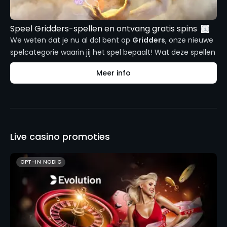
annuleren.
voor deze promotie!
worden bijgeschreven op het saldo van de speler.
Casino777.nl spelen moet een leuke vrijetijdsbesteding
Promo voorwaarden:
De Gratis Spins kunnen worden gebruikt op de volgende
zijn en blijven. Als u vragen heeft over uw gokgedrag of
Speel Gridders-spellen en ontvang gratis spins
Alleen spelers van 24 jaar of ouder kunnen deelnemen
Red Tiger games: Dragon's Luck, Dragon's Luck
hierdoor problemen ondervindt, kijk dan op onze website
We weten dat je nu al dol bent op
Gridders
, onze nieuwe
aan deze aanbieding.
Deluxe,Dragon's Clusterbuster, Dragon's Mirror, Mega
waar al onze middelen voor verantwoord gokken te
spelcategorie waarin jij het spel bepaalt! Wat deze spellen
Spelers moeten zich aanmelden voordat ze in
Dragon.
vinden zijn, evenals een directe link naar externe
nog leuker zou maken? Een
gratis spins
die je
elke
aanmerking komende inzetten doen.
De Free Spins worden bijgeschreven als geld.
Meer info
ondersteunende organisaties.
dag
kunt claimen!
Zet tussen 07 augustus tot en met 30 augustus voor
De waarde van elke gratis spin is €0,10.
Zo kan je deze bijzondere bonus bemachtigen:
23:59 uur minimaal €100 in en ontvang 25 Gratis Spins.
Er kunnen geen claims worden ingediend op basis van het
Schrijf je in voor de promotie
Spelers kunnen maar één keer per week deelnemen aan
niet beschikbaar zijn van dit aanbod, technische
Zet minimaal € 50 in op een van de Gridders-spellen
deze actie tijdens de promotieperiode.
problemen of bonusuitsluitingen die van toepassing
Claim je 10 gratis spins op de promotiepagina
De Gratis Spins moeten worden geclaimd op de dag dat
kunnen zijn.
Live casino promoties
Maak je klaar om het spel in handen te nemen en
de speler zich inschrijft & €100 inzet op één van de
777.nl behoudt zich het recht voor om deze aanbieding
beloningen te grijpen. Speel nu
Gridders
!
geselecteerde slots.
zonder voorafgaande kennisgeving te wijzigen of te
Promotievoorwaarden
OPT-IN NODIG
Alle winsten die worden gegenereerd met de Gratis Spins
annuleren.
Alleen spelers van 24 jaar of ouder kunnen aan deze actie
worden bijgeschreven op het saldo van de speler.
Casino777.nl spelen moet een leuke vrijetijdsbesteding
deelnemen.
De Gratis Spins kunnen worden gebruikt op de
zijn en blijven. Als u vragen heeft over uw gokgedrag of
Spelers moeten zich aanmelden anders komt de inzet
geselecteerde Red Tiger games.
hierdoor problemen ondervindt, kijk dan op onze website
niet in aanmerking voor de promotie.
De Free Spins worden bijgeschreven als geld.
waar al onze middelen voor verantwoord gokken te
Zet minimal €50
De waarde van elke gratis spin is €0,10.