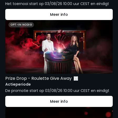
Het toernooi start op 03/08/26 10:00 uur CEST en eindigt
op 09/08/26 23:59 uur CEST.
Meer info
Deelnemende Spellen
Sweet Bonanza
OPT-IN NODIG
Sweet Bonanza 1000
Sweet Bonanza 2500
Sweet Bonanza Super Scatter
Sugar Rush
Sugar Rush 1000
Sugar Rush Super Scatter
777 Bonanza
Toernooimechaniek
Prize Drop - Roulette Give Away
• De rangschikking wordt bepaald door de som van alle
Actieperiode
winmultipliers (winst/inzet).
De promotie start op 03/08/26 10:00 uur CEST en eindigt
• De score van een speler wordt berekend als het
op 09/08/26 23:59 uur CEST.
cumulatieve totaal van de winmultiplier van alle
Meer info
Deelnemende spellen:
kwalificerende spelrondes.
Gates Of Olympus Roulette
• De minimale kwalificerende inzet per spelronde
Mega Roulette 3000
bedraagt €0,40.