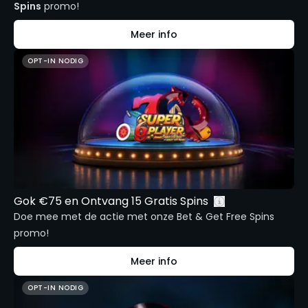
Spelen op Casino777.nl moet een leuke vrijetijdsbesteding
Spins
promo!
deelnemen.
zijn en blijven. Als je je zorgen maakt over je gokgedrag of
Vanaf 4 augustus tot en met 30 augustus 23:59:59 is het
Spelers moeten zich aanmelden anders komt de inzet
Meer info
er problemen door ondervindt, kijk dan op onze website
jouw kans om nog meer plezier te beleven met wekelijks
niet in aanmerking voor de promotie.
waar al onze hulpmiddelen voor verantwoord gokken te
Gratis Spins!
Zet een minimum van €50 in tussen van maandag 3
OPT-IN NODIG
vinden zijn, evenals een directe link naar externe
Volg gewoon deze stappen:
augustus tot en met 30 augustus voor 23:59 en
hulporganisaties. Klik hier voor meer info.
Doe Mee
: Klik op de
DOE MEE
knop hierboven.
ontvang 10 Free Spins.
Speel
: Zet €50 in op
Rise of Olympus 1000
.
Spelers kunnen tijdens de promotieperiode wekelijks aan
Ontvangen
: Ga naar de '
Promotie
' pagina en claim daar
deze campagne deelnemen.
je
10 Gratis Spins
.
De Gratis Spins moeten worden geclaimed op de dag dat
Geniet van je Gratis Spins op de gekwalificeerde slots
de speler zich aanmeld en 50eu inzet en zijn geldig tot 10
voor deze promotie!
dagen na het claimen.
Promo voorwaarden:
De Gratis Spins kunnen gebruikt worden op geselecteerde
Gok €75 en Ontvang 15 Gratis Spins
Alleen spelers van 24 jaar of ouder kunnen deelnemen
Red Tiger spellen.
Doe mee met de actie met onze Bet & Get Free Spins
aan deze aanbieding.
De Gratis Spins zullen gecrediteerd worden in de vorm van
promo!
Spelers moeten zich aanmelden voordat ze in
cash met 0x doorspeel vereiste.
Vanaf 6 augustus tot en met 9 augustus 23:59:59 is het
aanmerking komende inzetten doen.
Alle winsten die worden gegenereerd door de Gratis Spins
Meer info
jouw kans om nog meer plezier te beleven met Gratis
Zet tussen 4 augustus tot en met 30 augustus voor 23:59
worden bijgeschreven op het kassaldo van de speler.
Spins!
uur minimaal €50 in en ontvang 10 Gratis Spins.
OPT-IN NODIG
De waarde van elke spin is €0,10.
Volg gewoon deze stappen:
Spelers kunnen maar één keer per week deelnemen aan
Er kunnen geen claims worden ingediend op basis van