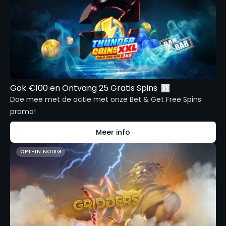
Doe Mee
: Klik op de
DOE MEE
knop hierboven.
deze actie tijdens de promotieperiode.
eventuele onbeschikbaarheid van deze aanbieding,
Speel
: Zet €75 in op
Super 6 Player Super Wheel
.
De Gratis Spins moeten worden geclaimd op de dag dat
technische problemen of bonus uitsluitingen die van
Ontvangen
: Ga naar de '
Promotie
' pagina en claim daar
de speler zich inschrijft & €50 inzet op één van de
toepassing kunnen zijn.
je
15 Gratis Spins
.
geselecteerde slots.
777.nl behoudt zich het recht voor om op elk moment
Geniet van je Gratis Spins op de gekwalificeerde slots
Geselecteerde Play'N Go spell: Rise of Olympus 1000
een deel van de promotie of de voorwaarden in te
voor deze promotie!
Alle winsten die worden gegenereerd met de Gratis Spins
trekken, te wijzigen of te verwijderen.
Promo voorwaarden:
worden bijgeschreven op het saldo van de speler.
Spelen op Casino777.nl moet een leuke vrijetijdsbesteding
Gok €100 en Ontvang 25 Gratis Spins
Alleen spelers van 24 jaar of ouder kunnen deelnemen
De Gratis Spins kunnen worden gebruikt op de
zijn en blijven. Als je je zorgen maakt over je gokgedrag of
Doe mee met de actie met onze Bet & Get Free Spins
aan deze aanbieding.
geselecteerde RED TIGER games en staan op je Bonus
er problemen door ondervindt, kijk dan op onze website
promo!
Spelers moeten zich aanmelden voordat ze in
Account.
waar al onze hulpmiddelen voor verantwoord gokken te
Vanaf 07 augustus tot en met 30 augustus 23:59:59 is het
aanmerking komende inzetten doen.
De Free Spins worden bijgeschreven als geld.
Meer info
vinden zijn, evenals een directe link naar externe
jouw kans om nog meer plezier te beleven met
Zet tussen 6 augustus tot en met 9 augustus voor 23:59
De waarde van elke gratis spin is €0,10.
hulporganisaties.
wekelijkse Gratis Spins!
uur minimaal €75 in en ontvang 15 Gratis Spins.
OPT-IN NODIG
Er kunnen geen claims worden ingediend op basis van het
Volg gewoon deze stappen:
Spelers kunnen maar één keer per dag deelnemen aan
niet beschikbaar zijn van dit aanbod, technische
Doe Mee
: Klik op de
DOE MEE
knop hierboven.
deze actie tijdens de promotieperiode.
problemen of bonusuitsluitingen die van toepassing
Speel
: Zet €100 in op
Thunder Coins XXL: Hold and Win.
De Gratis Spins moeten worden geclaimd op de dag dat
kunnen zijn.
Ontvangen
: Ga naar de '
Promotie
' pagina en claim daar
de speler zich inschrijft & €75 inzet op één van de
777.nl behoudt zich het recht voor om deze aanbieding
je wekelijkse
25 Gratis Spins
.
geselecteerde slots.
zonder voorafgaande kennisgeving te wijzigen of te
Geniet van je Gratis Spins op de gekwalificeerde slots
Alle winsten die worden gegenereerd met de Gratis Spins