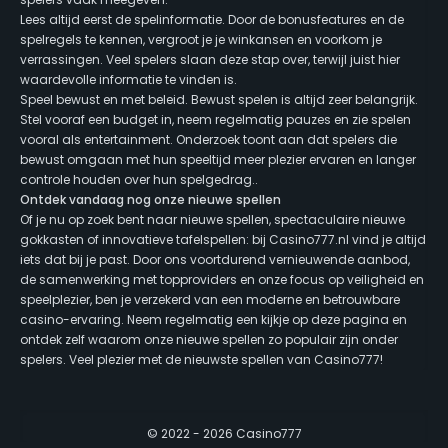
Lees altijd eerst de spelinformatie. Door de bonusfeatures en de
spelregels te kennen, vergroot je je winkansen en voorkom je
verrassingen. Veel spelers slaan deze stap over, terwijl juist hier
waardevolle informatie te vinden is.
Speel bewust en met beleid. Bewust spelen is altijd zeer belangrijk.
Stel vooraf een budget in, neem regelmatig pauzes en zie spelen
vooral als entertainment. Onderzoek toont aan dat spelers die
bewust omgaan met hun speeltijd meer plezier ervaren en langer
controle houden over hun spelgedrag..
Ontdek vandaag nog onze nieuwe spellen
Of je nu op zoek bent naar nieuwe spellen, spectaculaire nieuwe
gokkasten of innovatieve tafelspellen: bij Casino777.nl vind je altijd
iets dat bij je past. Door ons voortdurend vernieuwende aanbod,
de samenwerking met topproviders en onze focus op veiligheid en
speelplezier, ben je verzekerd van een moderne en betrouwbare
casino-ervaring. Neem regelmatig een kijkje op deze pagina en
ontdek zelf waarom onze nieuwe spellen zo populair zijn onder
spelers. Veel plezier met de nieuwste spellen van Casino777!
© 2022 - 2026 Casino777