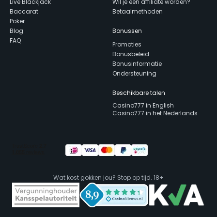
Live Blackjack
Wil je een affiliate worden?
Baccarat
Betaalmethoden
Poker
Blog
Bonussen
FAQ
Promoties
Bonusbeleid
Bonusinformatie
Ondersteuning
Beschikbare talen
Casino777 in English
Casino777 in het Nederlands
Wat kost gokken jou? Stop op tijd. 18+