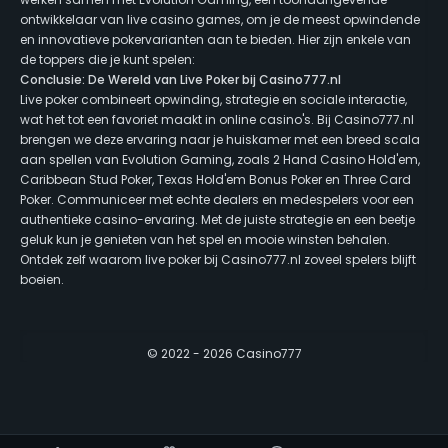
ontwikkelaar van live casino games, om je de meest opwindende
en innovatieve pokervarianten aan te bieden. Hier zijn enkele van
de toppers die je kunt spelen:
Conclusie: De Wereld van Live Poker bij Casino777.nl
Live poker combineert opwinding, strategie en sociale interactie,
wat het tot een favoriet maakt in online casino's. Bij Casino777.nl
brengen we deze ervaring naar je huiskamer met een breed scala
aan spellen van Evolution Gaming, zoals 2 Hand Casino Hold'em,
Caribbean Stud Poker, Texas Hold'em Bonus Poker en Three Card
Poker. Communiceer met echte dealers en medespelers voor een
authentieke casino-ervaring. Met de juiste strategie en een beetje
geluk kun je genieten van het spel en mooie winsten behalen.
Ontdek zelf waarom live poker bij Casino777.nl zoveel spelers blijft
boeien.
© 2022 - 2026 Casino777