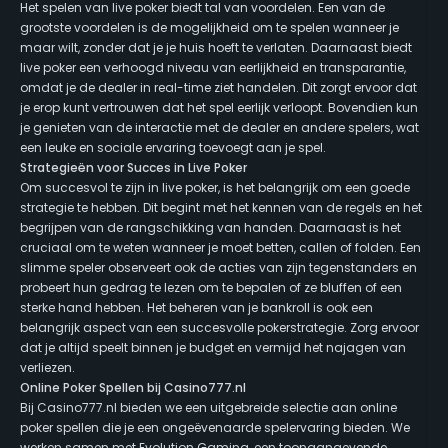
Het spelen van live poker biedt tal van voordelen. Een van de
grootste voordelen is de mogelijkheid om te spelen wanneer je
maar wilt, zonder dat je je huis hoeft te verlaten. Daarnaast biedt
live poker een verhoogd niveau van eerlijkheid en transparantie,
omdat je de dealer in real-time ziet handelen. Dit zorgt ervoor dat
je erop kunt vertrouwen dat het spel eerlijk verloopt. Bovendien kun
je genieten van de interactie met de dealer en andere spelers, wat
een leuke en sociale ervaring toevoegt aan je spel.
Strategieën voor Succes in Live Poker
Om succesvol te zijn in live poker, is het belangrijk om een goede
strategie te hebben. Dit begint met het kennen van de regels en het
begrijpen van de rangschikking van handen. Daarnaast is het
cruciaal om te weten wanneer je moet betten, callen of folden. Een
slimme speler observeert ook de acties van zijn tegenstanders en
probeert hun gedrag te lezen om te bepalen of ze bluffen of een
sterke hand hebben. Het beheren van je bankroll is ook een
belangrijk aspect van een succesvolle pokerstrategie. Zorg ervoor
dat je altijd speelt binnen je budget en vermijd het najagen van
verliezen.
Online Poker Spellen bij Casino777.nl
Bij Casino777.nl bieden we een uitgebreide selectie aan online
poker spellen die je een ongeëvenaarde spelervaring bieden. We
werken samen met Evolution Gaming, een toonaangevende