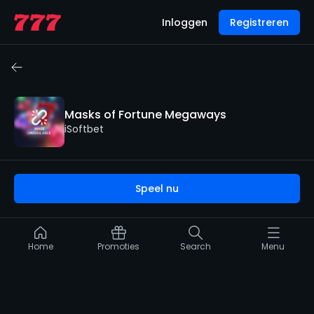
Inloggen
Registreren
Masks of Fortune Megaways
iSoftbet
BONUSSPEL
Speel nu
Info
Home
Promoties
Search
Menu
Masks of Fortune Megaways
In Masks of Fortune Megaways stap je de Afrikaanse
jungle in, waar je gelijk omringd wordt door wilde
dierenkoppen en totem maskers. Met een houten raster,